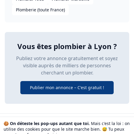
Plomberie (toute France)
Vous êtes plombier à Lyon ?
Publiez votre annonce gratuitement et soyez
visible auprès de milliers de personnes
cherchant un plombier.
Publier mon annonce – C'est gratuit !
🍪
On déteste les pop-ups autant que toi.
Mais c'est la loi : on
FAQ
•
Blog
•
Comment ça marche
•
CGU
•
Confidentialité
•
utilise des cookies pour que le site marche bien. 😅
Tu peux
Mentions légales
•
Gérer mes cookies