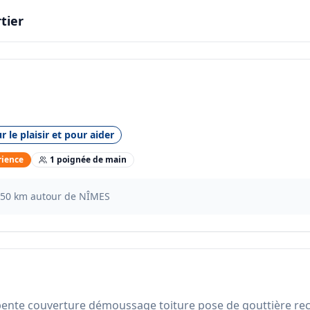
tier
r le plaisir et pour aider
rience
1
poignée
de main
50
km autour de
NÎMES
ente couverture démoussage toiture pose de gouttière rech