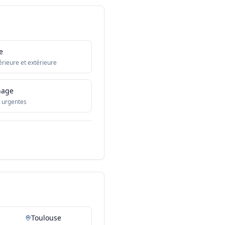
e
érieure et extérieure
nage
 urgentes
Toulouse