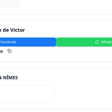
e de
Victor
Facebook
What
 à
NÎMES