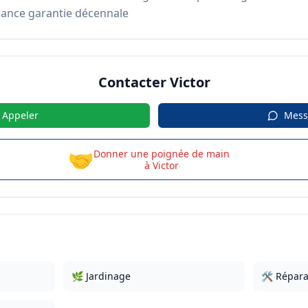
rance garantie décennale
Contacter
Victor
Appeler
Mess
🤝
Donner une poignée de main
à
Victor
🌿 Jardinage
🛠️ Répara