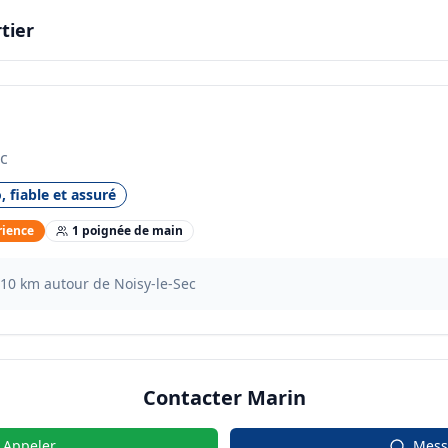
tier
ec
, fiable et assuré
rience
1
poignée
de main
10
km autour de
Noisy-le-Sec
Contacter
Marin
Appeler
Mess