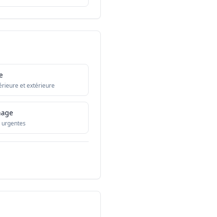
e
érieure et extérieure
nage
 urgentes