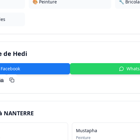
🎨 Peinture
🔧 Bricol
les
e de
Hedi
Facebook
What
 à
NANTERRE
Mustapha
e
Peinture