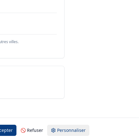
res villes.
cepter
🚫 Refuser
Personnaliser