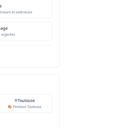
e
érieure et extérieure
nage
 urgentes
Toulouse
🎨 Peinture Toulouse