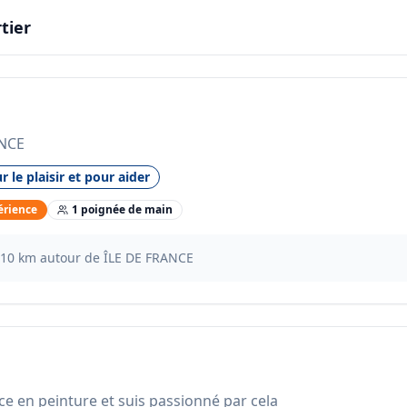
tier
ANCE
r le plaisir et pour aider
érience
1
poignée
de main
10
km autour de
ÎLE DE FRANCE
ce en peinture et suis passionné par cela 