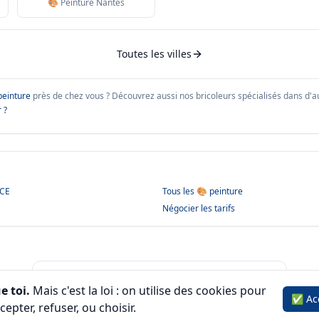
🎨 Peinture Nantes
Toutes les villes
peinture
près de chez vous ?
Découvrez aussi nos bricoleurs spécialisés dans d'aut
 ?
NCE
Tous les
🎨 peinture
Négocier les tarifs
🔍 Voir tous les bricoleurs à
ÎLE DE FRANCE
→
e toi.
Mais c'est la loi : on utilise des cookies pour
✅ Ac
epter, refuser, ou choisir.