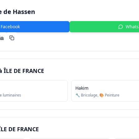
e de
Hassen
Facebook
What
 à
ÎLE DE FRANCE
Hakim
de luminaires
🔧 Bricolage, 🎨 Peinture
ÎLE DE FRANCE