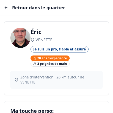
Retour dans le quartier
Éric
VENETTE
Je suis un pro, fiable et assuré
20
ans d'expérience
3
poignée
s
de main
Zone d'intervention :
20
km autour de
VENETTE
Ma touche perso: