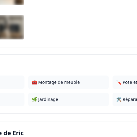
🧰 Montage de meuble
🪛 Pose et
🌿 Jardinage
🛠️ Répara
e de
Eric