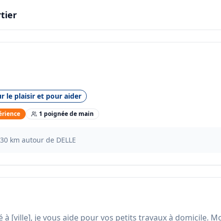
tier
r le plaisir et pour aider
érience
1
poignée
de main
30
km autour de
DELLE
à [ville], je vous aide pour vos petits travaux à domicile. 