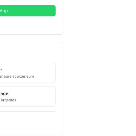
sApp
e
érieure et extérieure
nage
 urgentes