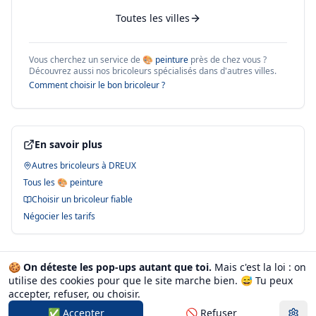
Toutes les villes
Vous cherchez un service de
🎨 peinture
près de chez vous ?
Découvrez aussi nos bricoleurs spécialisés dans d'autres villes.
Comment choisir le bon bricoleur ?
En savoir plus
Autres bricoleurs à
DREUX
Tous les
🎨 peinture
Choisir un bricoleur fiable
Négocier les tarifs
🍪
On déteste les pop-ups autant que toi.
Mais c'est la loi : on
utilise des cookies pour que le site marche bien. 😅
Tu peux
🔍 Voir tous les bricoleurs à
DREUX
→
accepter, refuser, ou choisir.
✅ Accepter
🚫 Refuser