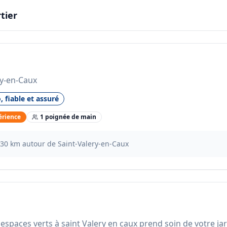
tier
ry-en-Caux
, fiable et assuré
érience
1
poignée
de main
30
km autour de
Saint-Valery-en-Caux
espaces verts à saint Valery en caux prend soin de votre jard