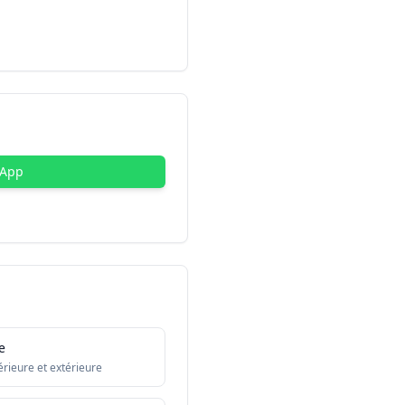
sApp
e
érieure et extérieure