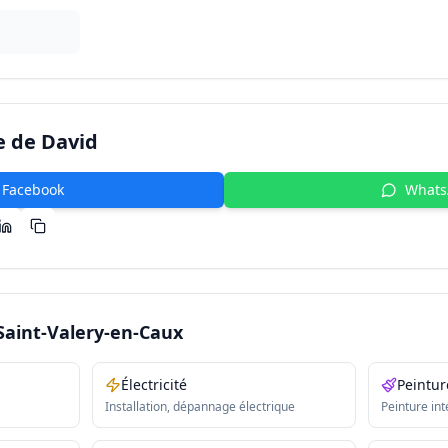
e de
David
Facebook
What
Saint-Valery-en-Caux
Électricité
Peintur
Installation, dépannage électrique
Peinture int