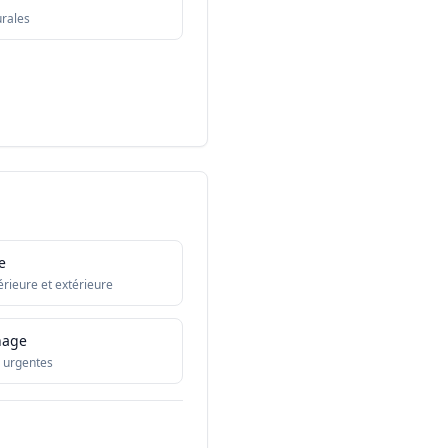
urales
e
érieure et extérieure
nage
 urgentes