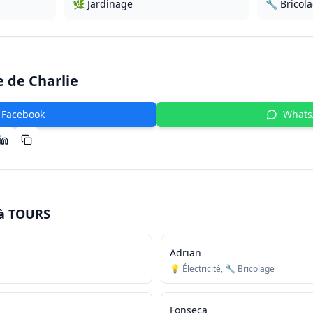
🌿 Jardinage
🔧 Bricol
e de
Charlie
Facebook
What
 à
TOURS
Adrian
💡 Électricité, 🔧 Bricolage
Fonseca