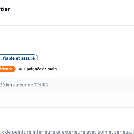
tier
, fiable et assuré
érience
1
poignée
de main
30
km autour de
TOURS
x de peinture intérieure et extérieure avec soin et sérieux. Bas