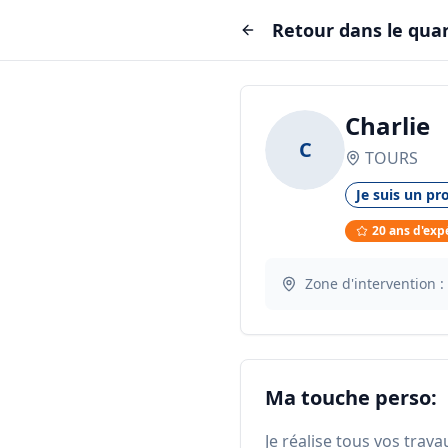
Retour dans le quar
Charlie
C
TOURS
Je suis un pro
20
ans d'exp
Zone d'intervention :
Ma touche perso:
Je réalise tous vos travau